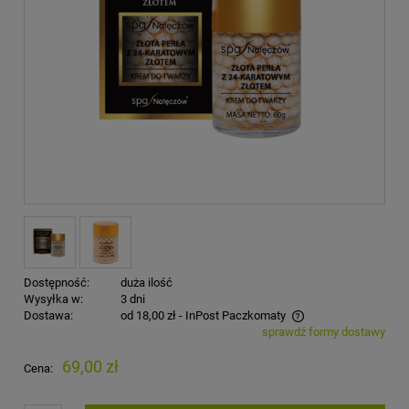
Dostępność:
duża ilość
Wysyłka w:
3 dni
Dostawa:
od 18,00 zł
- InPost Paczkomaty
sprawdź formy dostawy
Cena nie zawiera ewentualnych kosztów płatności
69,00 zł
Cena: