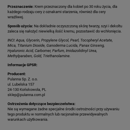
Przeznaczenie:
Krem przeznaczony dla kobiet po 30 roku życia, dla
każdego rodzaju cery z oznakami starzenia, również dla cery
wrażliwej.
Sposób użycia:
Na dokładnie oczyszczoną skórę twarzy, szyi i dekoltu
zaleca się nałożyć niewielką ilość kremu, pozostawić do wchłonięcia.
INCI: Aqua, Glycerin, Propylene Glycol, Pearl, Tocopheryl Acetate,
Mica, Titanium Dioxide, Ganoderma Lucida, Panax Ginseng,
Hyaluronic Acid, Carbomer, Parfum, Imidazolidinyl Urea,
Methylparaben, Gold, Triethanolamine.
Informacje GPSR:
Producent:
Pulanna Sp. Z. o.o.
ul. Lubelska 157
24-130 Końskowola, PL
sklep@pulanna.com.pl
Ostrzeżenia dotyczące bezpieczeństwa:
Nie są wymagane żadne specjalne środki ostrożności przy używaniu
tego produktu w normalnych lub racjonalnie przewidywalnych
warunkach użytkowania.