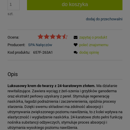
do koszyka
szt.
dodaj do przechowalni
Ocena:
zapytaj o produkt
Producent:
SPA Nałęczów
poleć znajomemu
Kod produktu:
657F-263A1
dodaj opinię
Opis
Luksusowy krem do twarzy z 24-karatowym złotem.
Ma działanie
rewitalizujące. Zawiera wyciąg z żeń-szenia i grzybków ganoderma
oraz ekstrakt perłowy uzyskany z pereł. Stymuluje regenerację
naskórka, łagodzi podrażnienia i zaczerwienienia, opóźnia procesy
starzenia. Dzięki swemu składowi ma zdolność absorpcji i
utrzymywania zwiększonego poziomu nawilżenia, to z kolei wpływa na
elastyczność i wygładzenie naskórka. 24-karatowe złoto pełni funkcję
nośnika substancji odżywczych, stymuluje proces absorpcji i
utrzymania wysokiego poziomu nawilżenia.