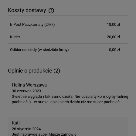
Koszty dostawy
Cena nie zawiera ewentualnych kosztów płatności
InPost Paczkomaty
(24/7)
18,00 zł
Kurier
20,00 zł
Odbiór osobisty
(w siedzibie firmy)
0,00 zł
Opinie o produkcie (2)
Halina Warszawa
30 czerwca 2023
Świetnie wygląda i tak samo działa. Nie uczula tylko mógłby ładniej
pachnieć :) - w sumie lepiej niech działa niż ma super pachnieć...
Kati
26 stycznia 2024
Jest naprawdę super.Musze zamówić