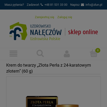
Masz pytania?
Zadzwoń
+48 81 531 33 00
Napisz
info@zlun.pl
Zarejestruj się
Zaloguj się
Krem do twarzy „Złota Perła z 24-karatowym
złotem” (60 g)