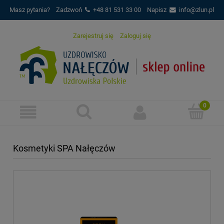
Masz pytania?
Zadzwoń
+48 81 531 33 00
Napisz
info@zlun.pl
Zarejestruj się
Zaloguj się
Kosmetyki SPA Nałęczów