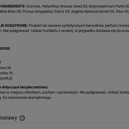
/INGREDIENTS:
Sucrose, Helianthus Annuus Seed Oil, Butyrospermum Parkii (Shea
Sativa Bran Oil, Prunus Amygdalus Dulcis Oil, Argania Spinosa Kernel Oil, Olus O
JE DODATKOWE:
Produkt nie zawiera syntetycznych barwników, perfum i kon
. Nie podgrzewać. Unikać kontaktu z oczami, w przypadku dostania się do ocz
 GPSR:
T
kowa 30
szów, PL
yunit.pl
a dotyczące bezpieczeństwa:
ać w miejscu chłodnym, suchym i zacienionym. Nie podgrzewać. Unikać kontakt
ą. Do stosowania zewnętrznego.
dostawy