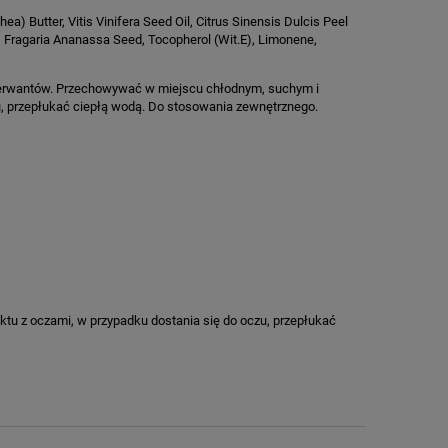
) Butter, Vitis Vinifera Seed Oil, Citrus Sinensis Dulcis Peel
il, Fragaria Ananassa Seed, Tocopherol (Wit.E), Limonene,
serwantów. Przechowywać w miejscu chłodnym, suchym i
u, przepłukać ciepłą wodą. Do stosowania zewnętrznego.
u z oczami, w przypadku dostania się do oczu, przepłukać