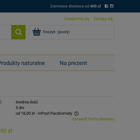
Darmowa dostawa od
400 zł
Zarejestruj się
Zaloguj się
Koszyk:
(pusty)
Produkty naturalne
Na prezent
ć:
średnia ilość
:
5 dni
od 18,00 zł
- InPost Paczkomaty
sprawdź formy dostawy
a nie zawiera ewentualnych kosztów
,90 zł
tności