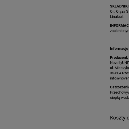
SKŁADNIKI
Oil, Oryza 
Linalool.
INFORMAC
zacienionym
Informacje
Producent:
NoveltyUNI
ul. Mieczy
35-604 Rze
info@novelt
Ostrzeżeni
Przechowyw
ciepłą wod
Koszty 