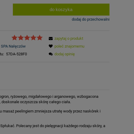
do koszyka
.
dodaj do przechowalni
zapytaj o produkt
SPA Nałęczów
poleć znajomemu
tu:
57DA-528F0
dodaj opinię
inogron, ryżowego, migdałowego i arganowego, wzbogacona
, doskonale oczyszcza skórę całego ciała.
mu masaż peelingiem zmniejsza utratę wody przez naskórek i
Spłukać. Polecany jest do pielęgnacji każdego rodzaju skóry, a