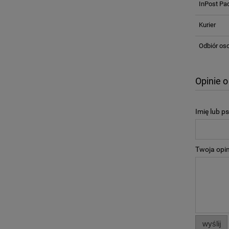
InPost P
Kurier
Odbiór oso
Opinie o
Imię lub p
Twoja opin
wyślij