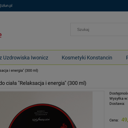
@zlun.pl
z Uzdrowiska Iwonicz
Kosmetyki Konstancin
sacja i energia" (300 ml)
do ciała "Relaksacja i energia" (300 ml)
Dostępnoś
Wysyłka w
Dostawa:
Cen
49
Cena:
pła