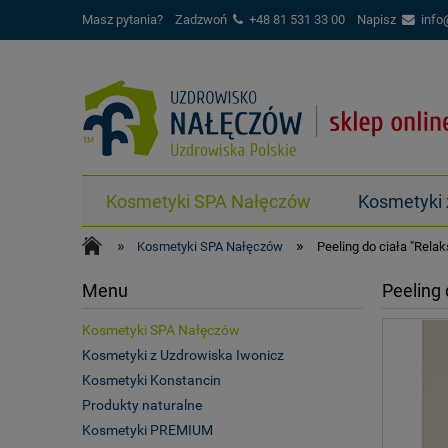
Masz pytania?
Zadzwoń
+48 81 531 33 00
Napisz
info
Kosmetyki SPA Nałęczów
Kosmetyki 
»
»
Kosmetyki SPA Nałęczów
Peeling do ciała "Relak
Menu
Peeling 
Kosmetyki SPA Nałęczów
Kosmetyki z Uzdrowiska Iwonicz
Kosmetyki Konstancin
Produkty naturalne
Kosmetyki PREMIUM