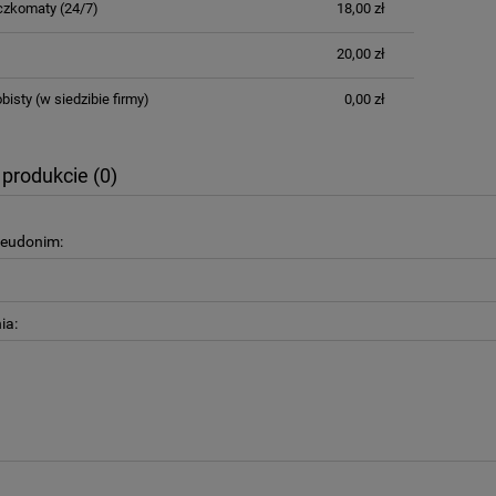
aczkomaty
(24/7)
18,00 zł
Cena nie zawiera ewentualnych kosztów
płatności
20,00 zł
bisty
(w siedzibie firmy)
0,00 zł
 produkcie (0)
seudonim:
ia: