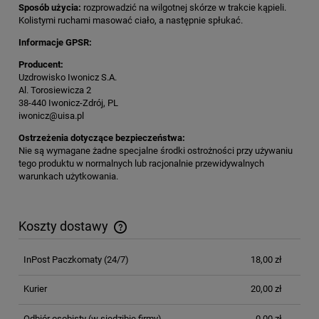
Sposób użycia:
rozprowadzić na wilgotnej skórze w trakcie kąpieli.
Kolistymi ruchami masować ciało, a następnie spłukać.
Informacje GPSR:
Producent:
Uzdrowisko Iwonicz S.A.
Al. Torosiewicza 2
38-440 Iwonicz-Zdrój, PL
iwonicz@uisa.pl
Ostrzeżenia dotyczące bezpieczeństwa:
Nie są wymagane żadne specjalne środki ostrożności przy używaniu
tego produktu w normalnych lub racjonalnie przewidywalnych
warunkach użytkowania.
Koszty dostawy
Cena nie zawiera ewentualnych kosztów płatności
InPost Paczkomaty
(24/7)
18,00 zł
Kurier
20,00 zł
Odbiór osobisty
(w siedzibie firmy)
0,00 zł