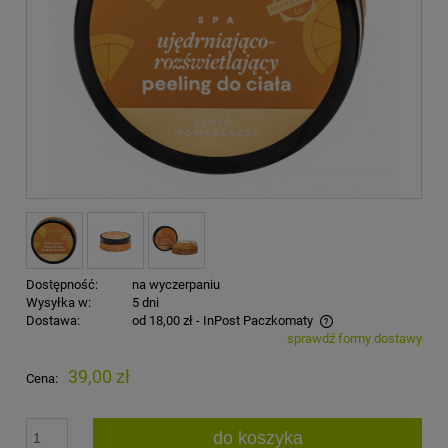
Dostępność:
na wyczerpaniu
Wysyłka w:
5 dni
Dostawa:
od 18,00 zł
- InPost Paczkomaty
sprawdź formy dostawy
Cena nie zawiera ewentualnych kosztów płatności
39,00 zł
Cena:
do koszyka