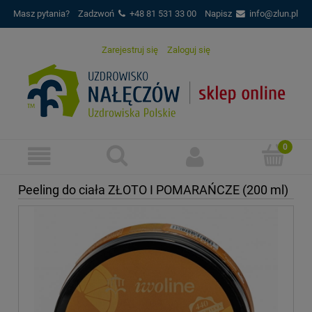
Masz pytania?
Zadzwoń
+48 81 531 33 00
Napisz
info@zlun.pl
Zarejestruj się
Zaloguj się
Peeling do ciała ZŁOTO I POMARAŃCZE (200 ml)