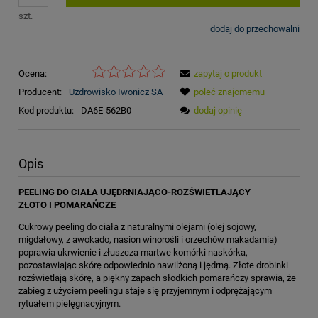
szt.
dodaj do przechowalni
Ocena:
zapytaj o produkt
Producent:
Uzdrowisko Iwonicz SA
poleć znajomemu
Kod produktu:
DA6E-562B0
dodaj opinię
Opis
PEELING DO CIAŁA UJĘDRNIAJĄCO-ROZŚWIETLAJĄCY
ZŁOTO I POMARAŃCZE
Cukrowy peeling do ciała z naturalnymi olejami (olej sojowy,
migdałowy, z awokado, nasion winorośli i orzechów makadamia)
poprawia ukrwienie i złuszcza martwe komórki naskórka,
pozostawiając skórę odpowiednio nawilżoną i jędrną. Złote drobinki
rozświetlają skórę, a piękny zapach słodkich pomarańczy sprawia, że
zabieg z użyciem peelingu staje się przyjemnym i odprężającym
rytuałem pielęgnacyjnym.