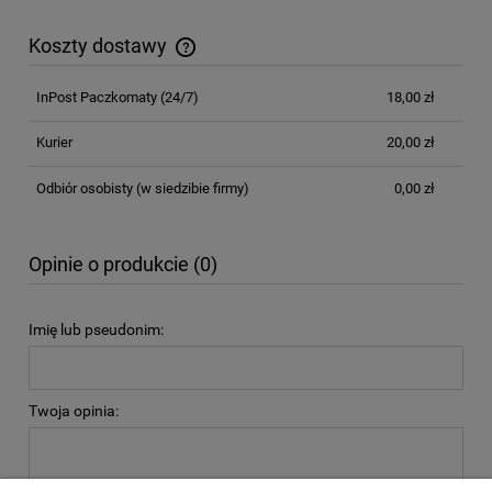
Koszty dostawy
Cena nie zawiera ewentualnych kosztów płatności
InPost Paczkomaty
(24/7)
18,00 zł
Kurier
20,00 zł
Odbiór osobisty
(w siedzibie firmy)
0,00 zł
Opinie o produkcie (0)
Imię lub pseudonim:
Twoja opinia: