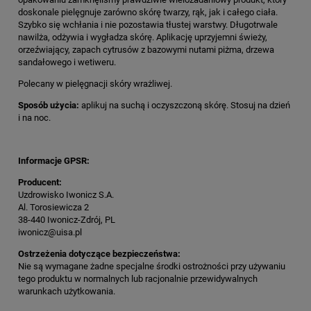
doskonale pielęgnuje zarówno skórę twarzy, rąk, jak i całego ciała.
Szybko się wchłania i nie pozostawia tłustej warstwy. Długotrwale
nawilża, odżywia i wygładza skórę. Aplikację uprzyjemni świeży,
orzeźwiający, zapach cytrusów z bazowymi nutami piżma, drzewa
sandałowego i wetiweru.
Polecany w pielęgnacji skóry wrażliwej.
Sposób użycia:
aplikuj na suchą i oczyszczoną skórę. Stosuj na dzień
i na noc.
Informacje GPSR:
Producent:
Uzdrowisko Iwonicz S.A.
Al. Torosiewicza 2
38-440 Iwonicz-Zdrój, PL
iwonicz@uisa.pl
Ostrzeżenia dotyczące bezpieczeństwa:
Nie są wymagane żadne specjalne środki ostrożności przy używaniu
tego produktu w normalnych lub racjonalnie przewidywalnych
warunkach użytkowania.