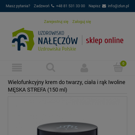
Masz pytania?
Zadzwoń
+48 81 531 33 00
Napisz
info@zlun.pl
Zarejestruj się
Zaloguj się
Wielofunkcyjny krem do twarzy, ciała i rąk Iwoline
MĘSKA STREFA (150 ml)