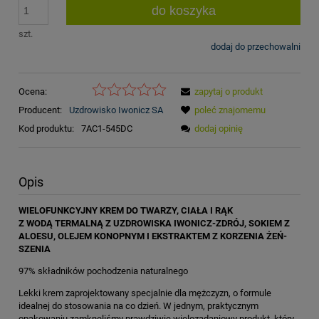
do koszyka
szt.
dodaj do przechowalni
Ocena:
zapytaj o produkt
Producent:
Uzdrowisko Iwonicz SA
poleć znajomemu
Kod produktu:
7AC1-545DC
dodaj opinię
Opis
WIELOFUNKCYJNY KREM DO TWARZY, CIAŁA I RĄK
Z WODĄ TERMALNĄ Z UZDROWISKA IWONICZ-ZDRÓJ, SOKIEM Z
ALOESU, OLEJEM KONOPNYM I EKSTRAKTEM Z KORZENIA ŻEŃ-
SZENIA
97% składników pochodzenia naturalnego
Lekki krem zaprojektowany specjalnie dla mężczyzn, o formule
idealnej do stosowania na co dzień. W jednym, praktycznym
opakowaniu zamknęliśmy prawdziwie wielozadaniowy produkt, który